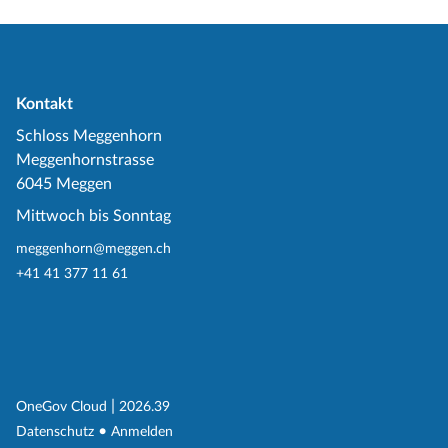
Kontakt
Schloss Meggenhorn
Meggenhornstrasse
6045 Meggen
Mittwoch bis Sonntag
meggenhorn@meggen.ch
+41 41 377 11 61
(External Link)
|
(External Link)
OneGov Cloud
2026.39
(External Link)
Datenschutz
Anmelden