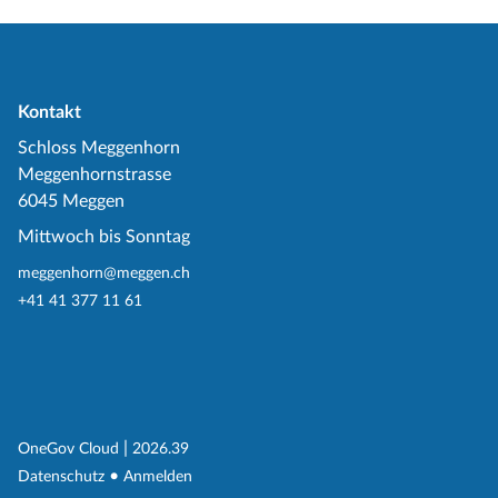
Kontakt
Schloss Meggenhorn
Meggenhornstrasse
6045 Meggen
Mittwoch bis Sonntag
meggenhorn@meggen.ch
+41 41 377 11 61
(External Link)
|
(External Link)
OneGov Cloud
2026.39
(External Link)
Datenschutz
Anmelden