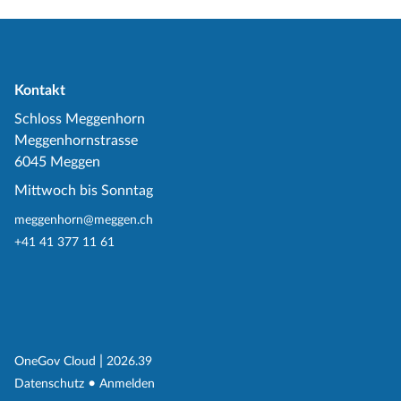
Kontakt
Schloss Meggenhorn
Meggenhornstrasse
6045 Meggen
Mittwoch bis Sonntag
meggenhorn@meggen.ch
+41 41 377 11 61
(External Link)
|
(External Link)
OneGov Cloud
2026.39
(External Link)
Datenschutz
Anmelden