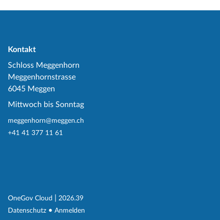
Kontakt
Schloss Meggenhorn
Meggenhornstrasse
6045 Meggen
Mittwoch bis Sonntag
meggenhorn@meggen.ch
+41 41 377 11 61
(External Link)
|
(External Link)
OneGov Cloud
2026.39
(External Link)
Datenschutz
Anmelden