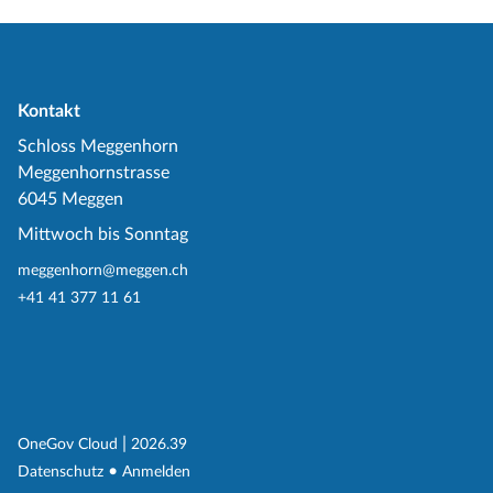
Kontakt
Schloss Meggenhorn
Meggenhornstrasse
6045 Meggen
Mittwoch bis Sonntag
meggenhorn@meggen.ch
+41 41 377 11 61
(External Link)
|
(External Link)
OneGov Cloud
2026.39
(External Link)
Datenschutz
Anmelden