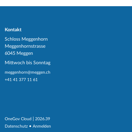
Kontakt
Schloss Meggenhorn
Meggenhornstrasse
6045 Meggen
Mittwoch bis Sonntag
meggenhorn@meggen.ch
+41 41 377 11 61
(External Link)
|
(External Link)
OneGov Cloud
2026.39
(External Link)
Datenschutz
Anmelden