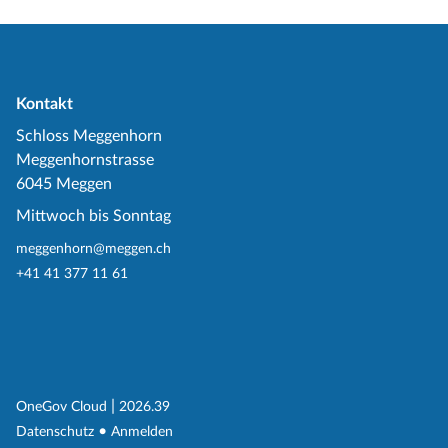
Kontakt
Schloss Meggenhorn
Meggenhornstrasse
6045 Meggen
Mittwoch bis Sonntag
meggenhorn@meggen.ch
+41 41 377 11 61
(External Link)
|
(External Link)
OneGov Cloud
2026.39
(External Link)
Datenschutz
Anmelden