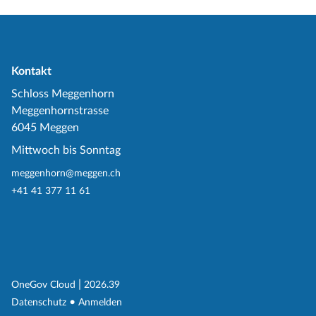
Kontakt
Schloss Meggenhorn
Meggenhornstrasse
6045 Meggen
Mittwoch bis Sonntag
meggenhorn@meggen.ch
+41 41 377 11 61
(External Link)
|
(External Link)
OneGov Cloud
2026.39
(External Link)
Datenschutz
Anmelden