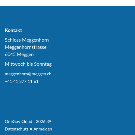
Kontakt
Schloss Meggenhorn
Meggenhornstrasse
6045 Meggen
Mittwoch bis Sonntag
meggenhorn@meggen.ch
+41 41 377 11 61
(External Link)
|
(External Link)
OneGov Cloud
2026.39
(External Link)
Datenschutz
Anmelden