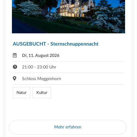
AUSGEBUCHT - Sternschnuppennacht
Di, 11. August 2026
21:00 - 23:00 Uhr
Schloss Meggenhorn
Natur
Kultur
Mehr erfahren