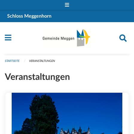
Navigation überspringen
Schloss Meggenhorn
STARTSEITE
VERANSTALTUNGEN
Veranstaltungen