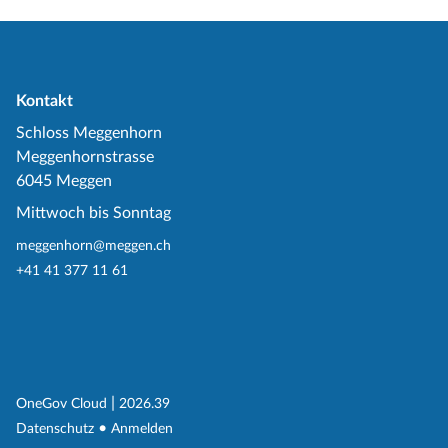
Kontakt
Schloss Meggenhorn
Meggenhornstrasse
6045 Meggen
Mittwoch bis Sonntag
meggenhorn@meggen.ch
+41 41 377 11 61
(External Link)
|
(External Link)
OneGov Cloud
2026.39
(External Link)
Datenschutz
Anmelden