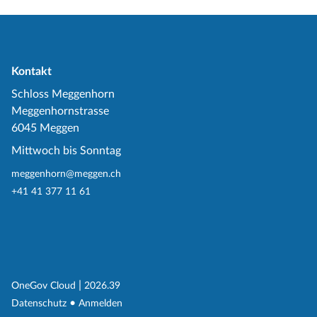
Kontakt
Schloss Meggenhorn
Meggenhornstrasse
6045 Meggen
Mittwoch bis Sonntag
meggenhorn@meggen.ch
+41 41 377 11 61
(External Link)
|
(External Link)
OneGov Cloud
2026.39
(External Link)
Datenschutz
Anmelden