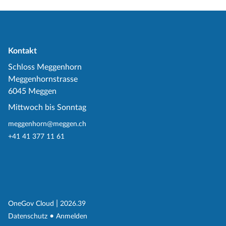
Kontakt
Schloss Meggenhorn
Meggenhornstrasse
6045 Meggen
Mittwoch bis Sonntag
meggenhorn@meggen.ch
+41 41 377 11 61
(External Link)
|
(External Link)
OneGov Cloud
2026.39
(External Link)
Datenschutz
Anmelden