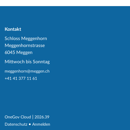
Kontakt
Schloss Meggenhorn
Meggenhornstrasse
6045 Meggen
Mittwoch bis Sonntag
meggenhorn@meggen.ch
+41 41 377 11 61
(External Link)
|
(External Link)
OneGov Cloud
2026.39
(External Link)
Datenschutz
Anmelden