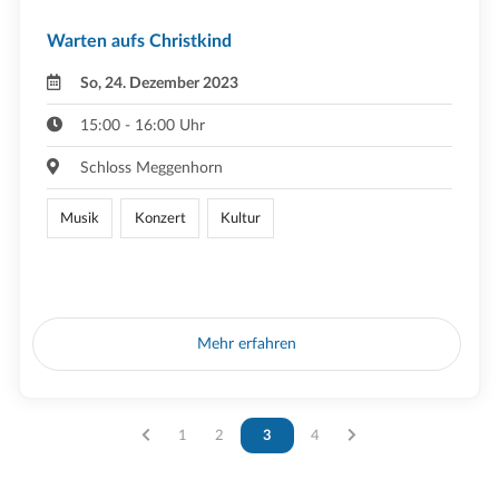
Warten aufs Christkind
So, 24. Dezember 2023
15:00 - 16:00 Uhr
Schloss Meggenhorn
Musik
Konzert
Kultur
Mehr erfahren
Vous êtes sur la page
1
Vous êtes sur la page
2
Vous êtes sur la page
3
Vous êtes sur la page
4