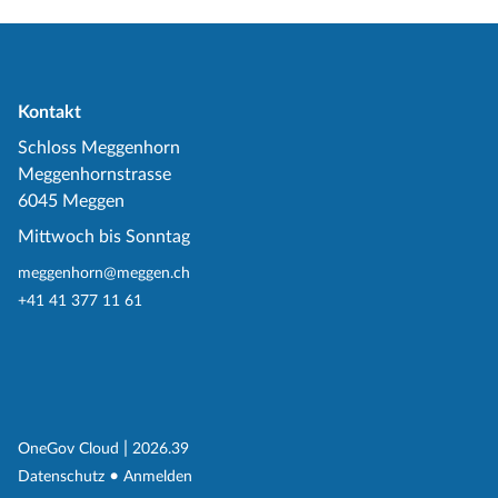
Kontakt
Schloss Meggenhorn
Meggenhornstrasse
6045 Meggen
Mittwoch bis Sonntag
meggenhorn@meggen.ch
+41 41 377 11 61
(External Link)
|
(External Link)
OneGov Cloud
2026.39
(External Link)
Datenschutz
Anmelden