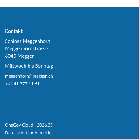
Kontakt
Schloss Meggenhorn
Meggenhornstrasse
6045 Meggen
Mittwoch bis Sonntag
meggenhorn@meggen.ch
+41 41 377 11 61
(External Link)
|
(External Link)
OneGov Cloud
2026.39
(External Link)
Datenschutz
Anmelden