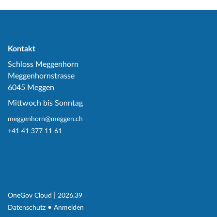
Kontakt
Schloss Meggenhorn
Meggenhornstrasse
6045 Meggen
Mittwoch bis Sonntag
meggenhorn@meggen.ch
+41 41 377 11 61
(External Link)
|
(External Link)
OneGov Cloud
2026.39
(External Link)
Datenschutz
Anmelden