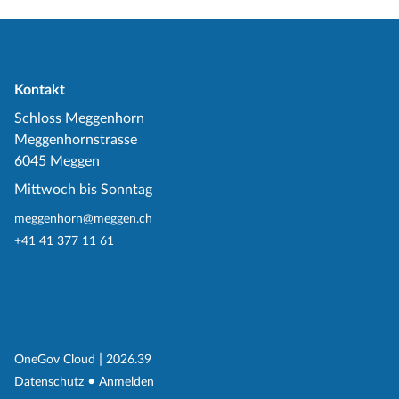
Kontakt
Schloss Meggenhorn
Meggenhornstrasse
6045 Meggen
Mittwoch bis Sonntag
meggenhorn@meggen.ch
+41 41 377 11 61
(External Link)
|
(External Link)
OneGov Cloud
2026.39
(External Link)
Datenschutz
Anmelden