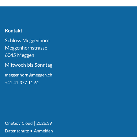
Kontakt
Schloss Meggenhorn
Meggenhornstrasse
6045 Meggen
Mittwoch bis Sonntag
meggenhorn@meggen.ch
+41 41 377 11 61
(External Link)
|
(External Link)
OneGov Cloud
2026.39
(External Link)
Datenschutz
Anmelden