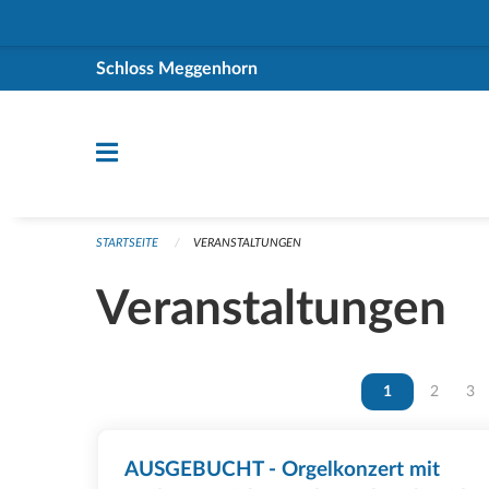
Navigation überspringen
Schloss Meggenhorn
STARTSEITE
VERANSTALTUNGEN
Veranstaltungen
Vous êtes sur la
1
Vous ête
2
Vou
3
AUSGEBUCHT - Orgelkonzert mit