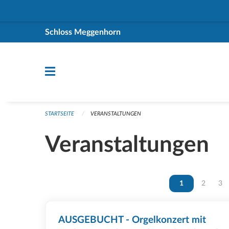
Navigation überspringen
Schloss Meggenhorn
STARTSEITE
VERANSTALTUNGEN
Veranstaltungen
Vous êtes sur la
1
Vous ête
2
Vou
3
AUSGEBUCHT - Orgelkonzert mit