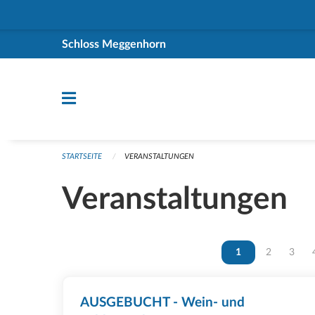
Navigation überspringen
Schloss Meggenhorn
STARTSEITE
VERANSTALTUNGEN
Veranstaltungen
Vous êtes sur la p
1
Vous êtes s
2
Vous ê
3
AUSGEBUCHT - Wein- und