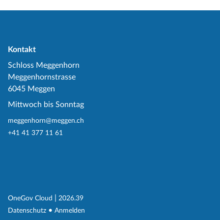
Kontakt
Schloss Meggenhorn
Meggenhornstrasse
6045 Meggen
Mittwoch bis Sonntag
meggenhorn@meggen.ch
+41 41 377 11 61
(External Link)
|
(External Link)
OneGov Cloud
2026.39
(External Link)
Datenschutz
Anmelden