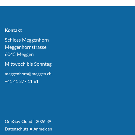
Kontakt
Schloss Meggenhorn
Meggenhornstrasse
6045 Meggen
Mittwoch bis Sonntag
meggenhorn@meggen.ch
+41 41 377 11 61
(External Link)
|
(External Link)
OneGov Cloud
2026.39
(External Link)
Datenschutz
Anmelden