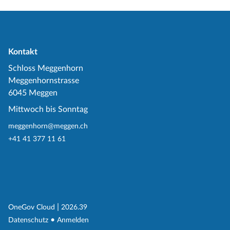
Kontakt
Schloss Meggenhorn
Meggenhornstrasse
6045 Meggen
Mittwoch bis Sonntag
meggenhorn@meggen.ch
+41 41 377 11 61
(External Link)
|
(External Link)
OneGov Cloud
2026.39
(External Link)
Datenschutz
Anmelden