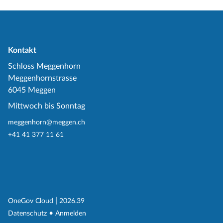
Kontakt
Schloss Meggenhorn
Meggenhornstrasse
6045 Meggen
Mittwoch bis Sonntag
meggenhorn@meggen.ch
+41 41 377 11 61
(External Link)
|
(External Link)
OneGov Cloud
2026.39
(External Link)
Datenschutz
Anmelden