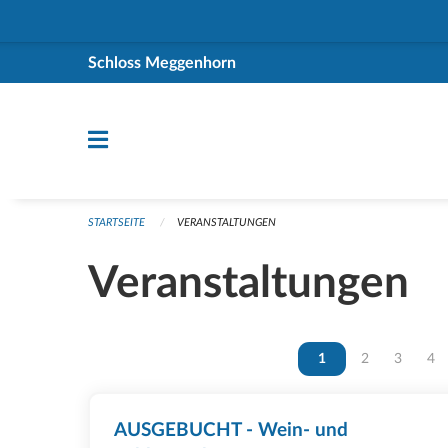
Navigation überspringen
Schloss Meggenhorn
STARTSEITE
VERANSTALTUNGEN
Veranstaltungen
Vous êtes sur la page
1
Vous êtes sur 
2
Vous ête
3
Vou
4
AUSGEBUCHT - Wein- und