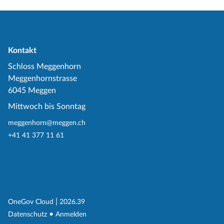
Kontakt
Schloss Meggenhorn
Meggenhornstrasse
6045 Meggen
Mittwoch bis Sonntag
meggenhorn@meggen.ch
+41 41 377 11 61
(External Link)
|
(External Link)
OneGov Cloud
2026.39
(External Link)
Datenschutz
Anmelden