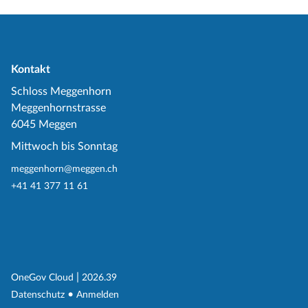
Kontakt
Schloss Meggenhorn
Meggenhornstrasse
6045 Meggen
Mittwoch bis Sonntag
meggenhorn@meggen.ch
+41 41 377 11 61
(External Link)
|
(External Link)
OneGov Cloud
2026.39
(External Link)
Datenschutz
Anmelden