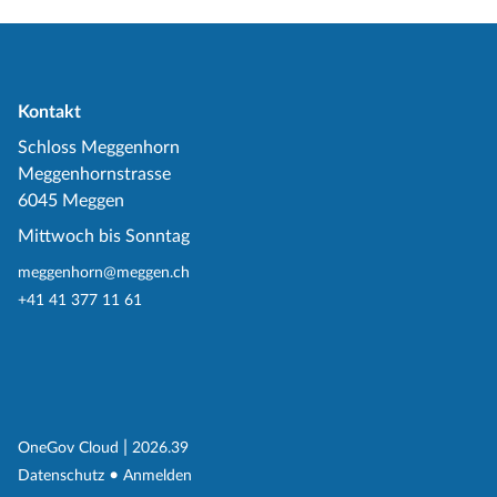
Kontakt
Schloss Meggenhorn
Meggenhornstrasse
6045 Meggen
Mittwoch bis Sonntag
meggenhorn@meggen.ch
+41 41 377 11 61
(External Link)
|
(External Link)
OneGov Cloud
2026.39
(External Link)
Datenschutz
Anmelden