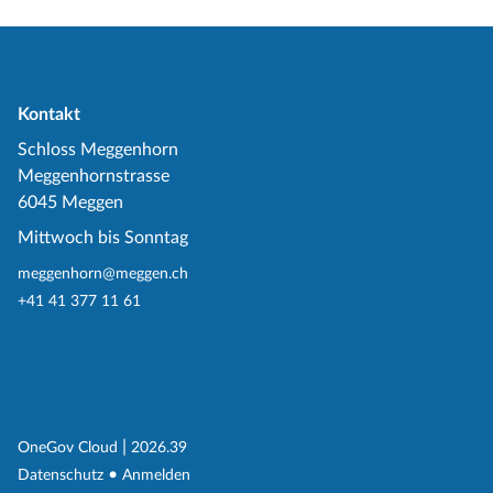
Kontakt
Schloss Meggenhorn
Meggenhornstrasse
6045 Meggen
Mittwoch bis Sonntag
meggenhorn@meggen.ch
+41 41 377 11 61
(External Link)
|
(External Link)
OneGov Cloud
2026.39
(External Link)
Datenschutz
Anmelden