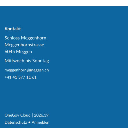
Kontakt
Schloss Meggenhorn
Meggenhornstrasse
6045 Meggen
Mittwoch bis Sonntag
meggenhorn@meggen.ch
+41 41 377 11 61
(External Link)
|
(External Link)
OneGov Cloud
2026.39
(External Link)
Datenschutz
Anmelden