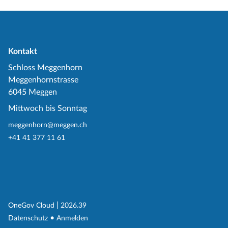
Kontakt
Schloss Meggenhorn
Meggenhornstrasse
6045 Meggen
Mittwoch bis Sonntag
meggenhorn@meggen.ch
+41 41 377 11 61
(External Link)
|
(External Link)
OneGov Cloud
2026.39
(External Link)
Datenschutz
Anmelden