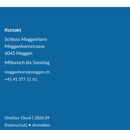
Kontakt
Schloss Meggenhorn
Meggenhornstrasse
6045 Meggen
Mittwoch bis Sonntag
meggenhorn@meggen.ch
+41 41 377 11 61
(External Link)
|
(External Link)
OneGov Cloud
2026.39
(External Link)
Datenschutz
Anmelden