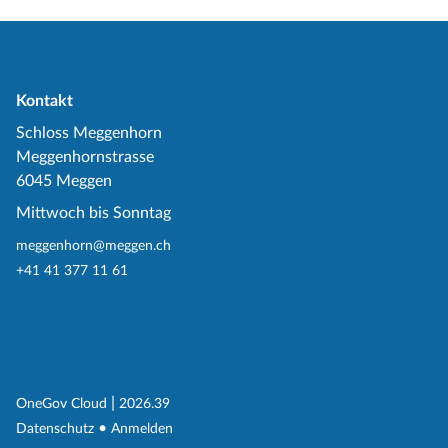
Kontakt
Schloss Meggenhorn
Meggenhornstrasse
6045 Meggen
Mittwoch bis Sonntag
meggenhorn@meggen.ch
+41 41 377 11 61
(External Link)
|
(External Link)
OneGov Cloud
2026.39
(External Link)
Datenschutz
Anmelden