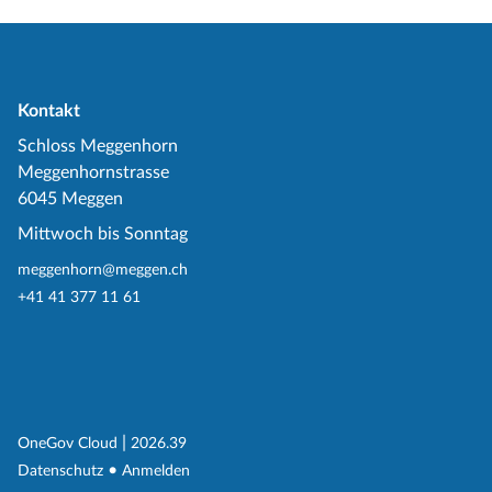
Kontakt
Schloss Meggenhorn
Meggenhornstrasse
6045 Meggen
Mittwoch bis Sonntag
meggenhorn@meggen.ch
+41 41 377 11 61
(External Link)
|
(External Link)
OneGov Cloud
2026.39
(External Link)
Datenschutz
Anmelden