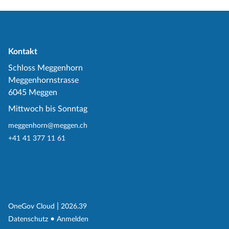
Kontakt
Schloss Meggenhorn
Meggenhornstrasse
6045 Meggen
Mittwoch bis Sonntag
meggenhorn@meggen.ch
+41 41 377 11 61
(External Link)
|
(External Link)
OneGov Cloud
2026.39
(External Link)
Datenschutz
Anmelden