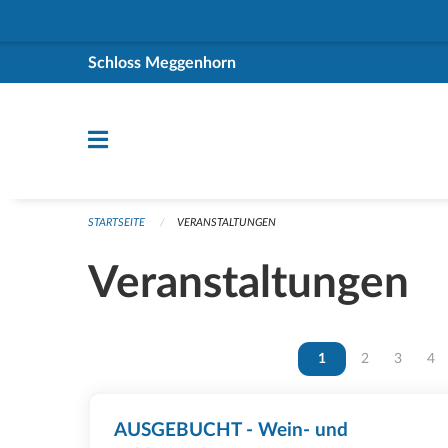
Navigation überspringen
Schloss Meggenhorn
STARTSEITE
VERANSTALTUNGEN
Veranstaltungen
Vous êtes sur la page
1
Vous êtes sur 
2
Vous ête
3
Vou
4
AUSGEBUCHT - Wein- und