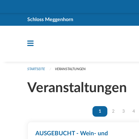
Navigation überspringen
Schloss Meggenhorn
STARTSEITE
VERANSTALTUNGEN
Veranstaltungen
Vous êtes sur la page
1
Vous êtes sur 
2
Vous ête
3
Vou
4
AUSGEBUCHT - Wein- und