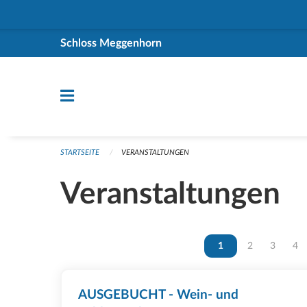
Navigation überspringen
Schloss Meggenhorn
STARTSEITE
VERANSTALTUNGEN
Veranstaltungen
Vous êtes sur la page
1
Vous êtes sur 
2
Vous ête
3
Vou
4
AUSGEBUCHT - Wein- und