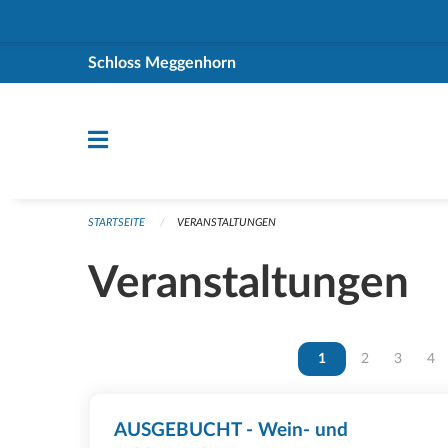
Navigation überspringen
Schloss Meggenhorn
STARTSEITE
VERANSTALTUNGEN
Veranstaltungen
Vous êtes sur la page
1
Vous êtes sur 
2
Vous ête
3
Vou
4
AUSGEBUCHT - Wein- und