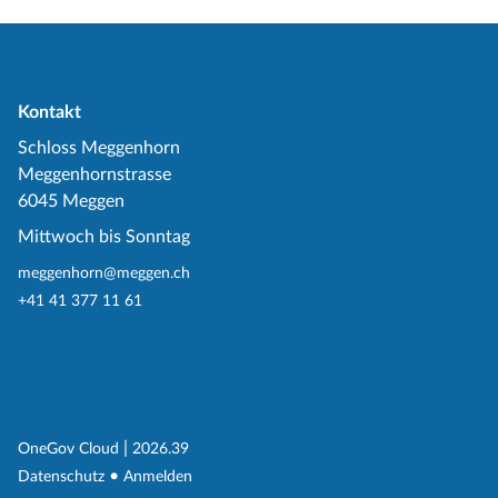
Kontakt
Schloss Meggenhorn
Meggenhornstrasse
6045 Meggen
Mittwoch bis Sonntag
meggenhorn@meggen.ch
+41 41 377 11 61
(External Link)
|
(External Link)
OneGov Cloud
2026.39
(External Link)
Datenschutz
Anmelden