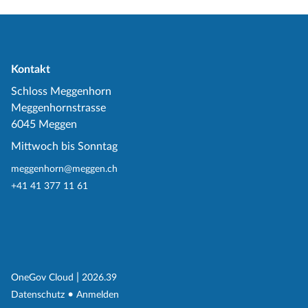
Kontakt
Schloss Meggenhorn
Meggenhornstrasse
6045 Meggen
Mittwoch bis Sonntag
meggenhorn@meggen.ch
+41 41 377 11 61
(External Link)
|
(External Link)
OneGov Cloud
2026.39
(External Link)
Datenschutz
Anmelden