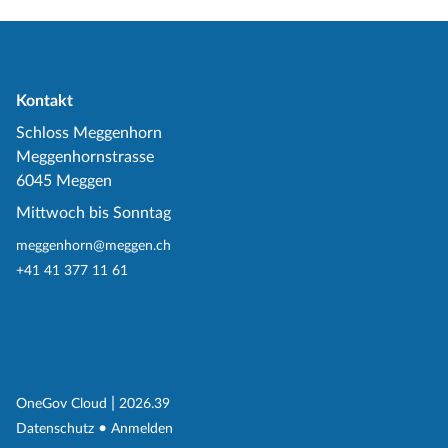
Kontakt
Schloss Meggenhorn
Meggenhornstrasse
6045 Meggen
Mittwoch bis Sonntag
meggenhorn@meggen.ch
+41 41 377 11 61
(External Link)
|
(External Link)
OneGov Cloud
2026.39
(External Link)
Datenschutz
Anmelden