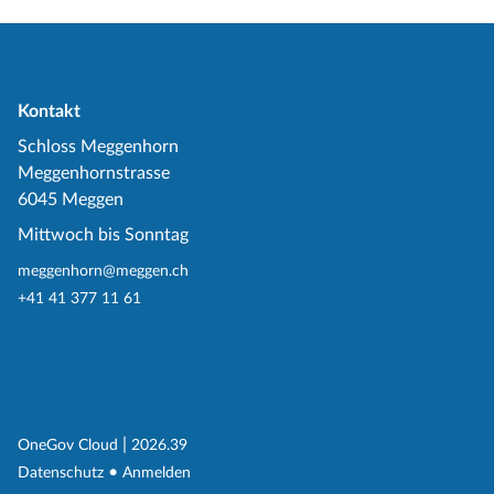
Kontakt
Schloss Meggenhorn
Meggenhornstrasse
6045 Meggen
Mittwoch bis Sonntag
meggenhorn@meggen.ch
+41 41 377 11 61
(External Link)
|
(External Link)
OneGov Cloud
2026.39
(External Link)
Datenschutz
Anmelden