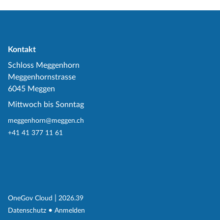
Kontakt
Schloss Meggenhorn
Meggenhornstrasse
6045 Meggen
Mittwoch bis Sonntag
meggenhorn@meggen.ch
+41 41 377 11 61
(External Link)
|
(External Link)
OneGov Cloud
2026.39
(External Link)
Datenschutz
Anmelden