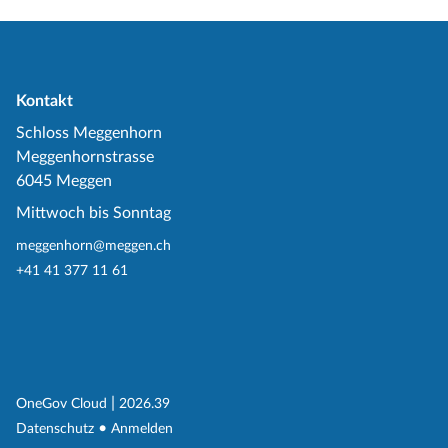
Kontakt
Schloss Meggenhorn
Meggenhornstrasse
6045 Meggen
Mittwoch bis Sonntag
meggenhorn@meggen.ch
+41 41 377 11 61
(External Link)
|
(External Link)
OneGov Cloud
2026.39
(External Link)
Datenschutz
Anmelden