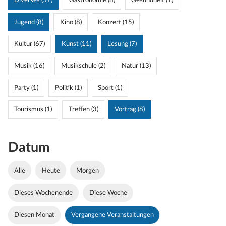
Diverses (57)
Gastronomie (8)
Gesundheit (1)
Jugend (8)
Kino (8)
Konzert (15)
Kultur (67)
Kunst (11)
Lesung (7)
Musik (16)
Musikschule (2)
Natur (13)
Party (1)
Politik (1)
Sport (1)
Tourismus (1)
Treffen (3)
Vortrag (8)
Datum
Alle
Heute
Morgen
Dieses Wochenende
Diese Woche
Diesen Monat
Vergangene Veranstaltungen