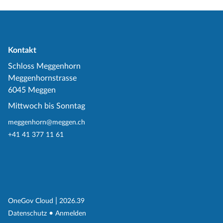
Kontakt
Schloss Meggenhorn
Meggenhornstrasse
6045 Meggen
Mittwoch bis Sonntag
meggenhorn@meggen.ch
+41 41 377 11 61
(External Link)
|
(External Link)
OneGov Cloud
2026.39
(External Link)
Datenschutz
Anmelden